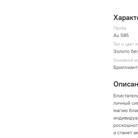
Характ
Проба
Au 585
Тип и цвет 
Золото бе
Основной к
Бриллиант
Описа
Блистатель
личный сим
магию бла
индивидуа
роскошног
и станет а