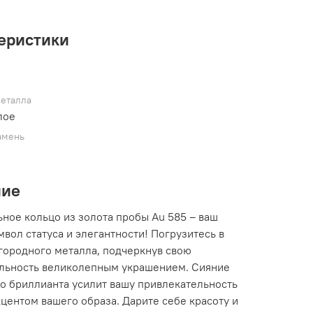
еристики
металла
лое
амень
ние
ное кольцо из золота пробы Au 585 – ваш
вол статуса и элегантности! Погрузитесь в
городного металла, подчеркнув свою
льность великолепным украшением. Сияние
о бриллианта усилит вашу привлекательность
кцентом вашего образа. Дарите себе красоту и