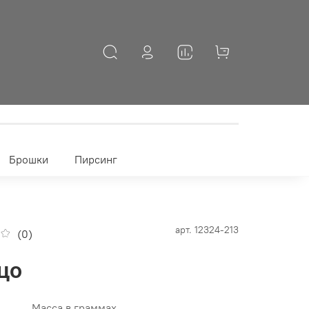
Брошки
Пирсинг
арт.
12324-213
(0)
цо
Масса в граммах