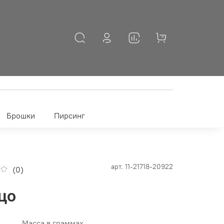
Брошки
Пирсинг
арт.
11-21718-20922
(0)
цо
Масса в граммах