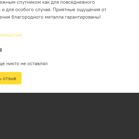
дежным спутником как для повседневного
к и для особого случая. Приятные ощущения от
ения благородного металла гарантированы!
полностью
ы
ще никто не оставлял
ь отзыв