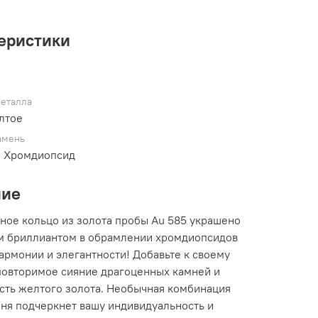
еристики
металла
лтое
амень
, Хромдиопсид
ние
ное кольцо из золота пробы Au 585 украшено
 бриллиантом в обрамлении хромдиопсидов
армонии и элегантности! Добавьте к своему
повторимое сияние драгоценных камней и
сть желтого золота. Необычная комбинация
мня подчеркнет вашу индивидуальность и