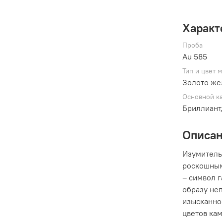
Характ
Проба
Au 585
Тип и цвет 
Золото же
Основной к
Бриллиант
Описа
Изумитель
роскошным
– символ г
образу не
изысканно
цветов ка