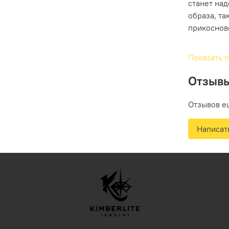
станет на
образа, та
прикоснов
Показать 
Отзыв
Отзывов е
Написат