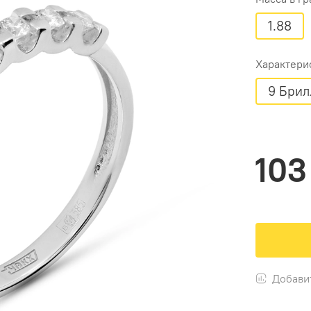
1.88
Характери
9 Брил
103
Добави