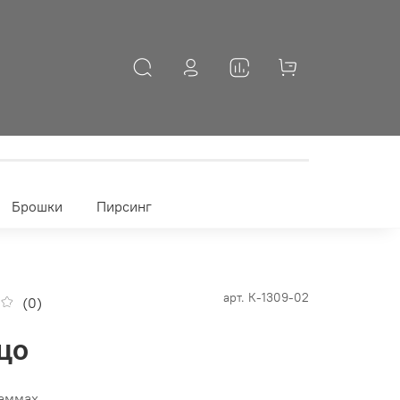
Брошки
Пирсинг
арт.
К-1309-02
(0)
цо
раммах