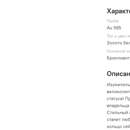
Характ
Проба
Au 585
Тип и цвет 
Золото бе
Основной к
Бриллиант
Описа
Изумительн
великолеп
статуса! 
владельца
Стильный а
станет лю
кольцо сей