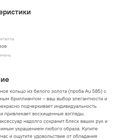
еристики
металла
лое
амень
ние
ое кольцо из белого золота (проба Au 585) с
ным бриллиантом – ваш выбор элегантности и
Прекрасно подчеркивает индивидуальность
 и привлекает восхищенные взгляды.
ксессуар надолго сохранит блеск ваших рук и
бимым украшением любого образа. Купите
час и ощутите удовольствие от обладания