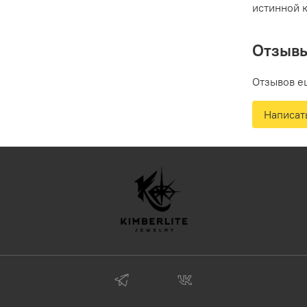
истинной 
Отзыв
Отзывов е
Написат