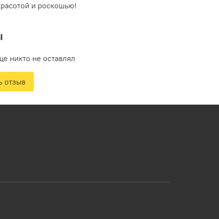
красотой и роскошью!
ы
ще никто не оставлял
ь отзыв