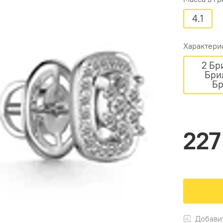
4.1
Характери
2 Брилли
Бриллиа
Бр
227
Добави