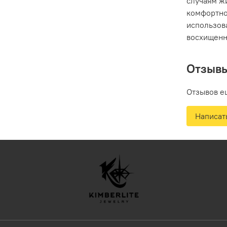
случаям ж
комфортно
использова
восхищенн
Отзыв
Отзывов е
Написат