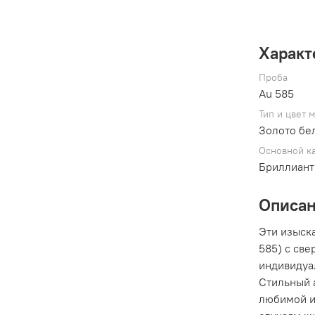
Характ
Проба
Au 585
Тип и цвет 
Золото бе
Основной к
Бриллиант
Описа
Эти изыск
585) с св
индивидуа
Стильный 
любимой и