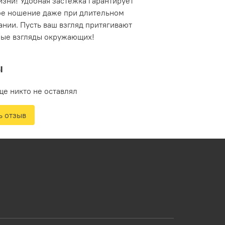
изни! Удобная застежка гарантирует
е ношение даже при длительном
нии. Пусть ваш взгляд притягивают
ые взгляды окружающих!
ы
ще никто не оставлял
ь отзыв