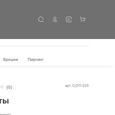
Брошки
Пирсинг
арт.
C/211-220
(0)
ты
раммах