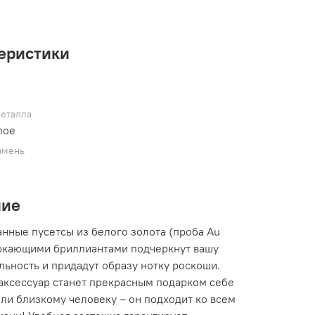
еристики
металла
лое
амень
ние
анные пусетсы из белого золота (проба Au
еркающими бриллиантами подчеркнут вашу
льность и придадут образу нотку роскоши.
аксессуар станет прекрасным подарком себе
ли близкому человеку – он подходит ко всем