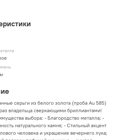
еристики
металла
лое
амень
ты
ние
нные серьги из белого золота (проба Au 585)
браз владельца сверкающими бриллиантами!
мущества выбора: - Благородство металла; -
ность натурального камня; - Стильный акцент
лового человека и украшение вечернего лука;