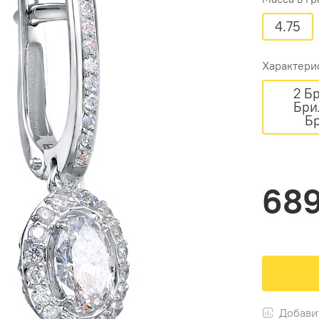
4.75
Характери
2 Бр
Брил
689
Добави