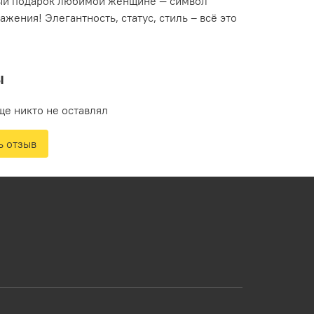
ый подарок любимой женщине — символ
ажения! Элегантность, статус, стиль – всё это
ы
ще никто не оставлял
ь отзыв