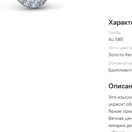
Характ
Проба
Au 585
Тип и цвет 
Золото бе
Основной к
Бриллиан
Описа
Эти изыска
украсят о
Яркие преи
Вечная цен
имиджа де