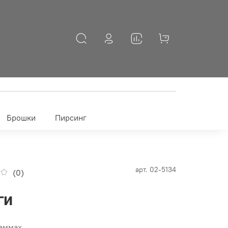
Брошки
Пирсинг
арт.
02-5134
(0)
ги
раммах